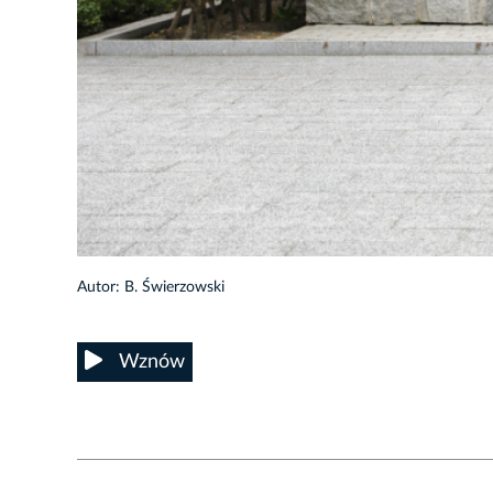
2/19
Autor: B. Świerzowski
Wznów