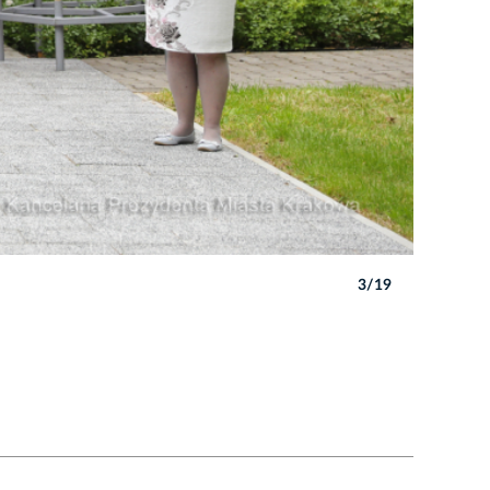
3/19
Autor: B. 