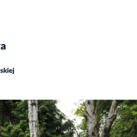
wa
skiej