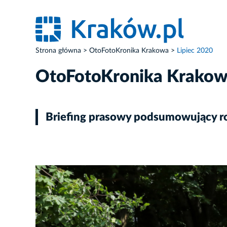
Strona główna
OtoFotoKronika Krakowa
Lipiec 2020
OtoFotoKronika Krako
Briefing prasowy podsumowujący r
ZDJĘCIE