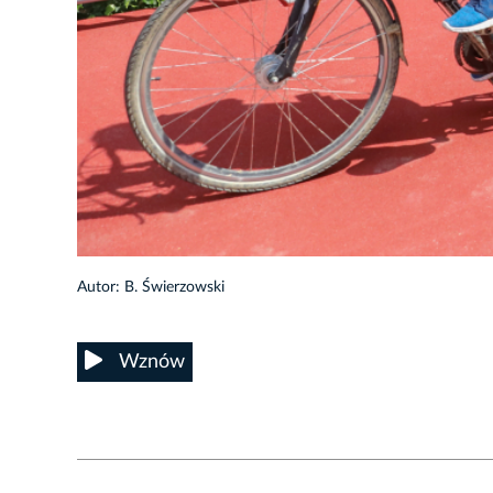
16/21
Autor: B. Świerzowski
Wznów