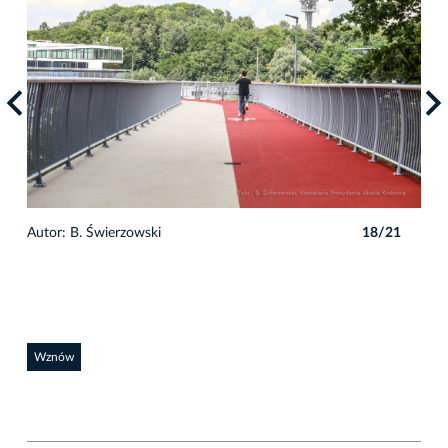
1
Autor: B. Świerzowski
18/21
Auto
Wznów