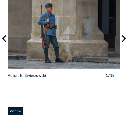
Autor: B. Świerzowski
1/18
Auto
Wznów