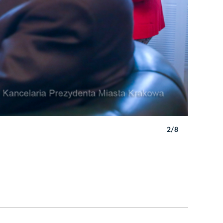
2/8
Autor: B. 