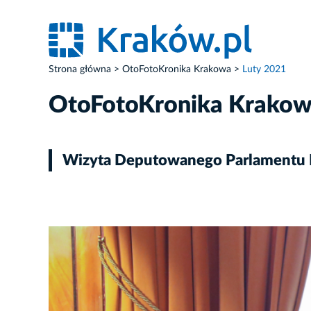
Strona główna
OtoFotoKronika Krakowa
Luty 2021
OtoFotoKronika Krako
Wizyta Deputowanego Parlamentu Fr
ZDJĘCIE