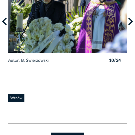
4
Autor: B. Świerzowski
10/24
Auto
Wznów