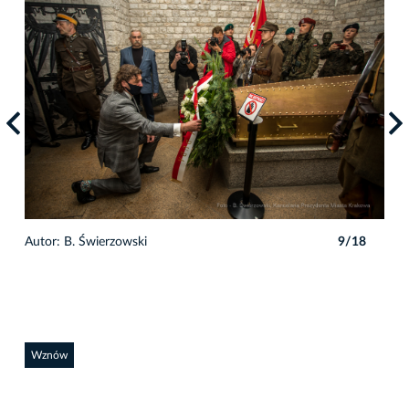
8
Autor: B. Świerzowski
9/18
Auto
Wznów