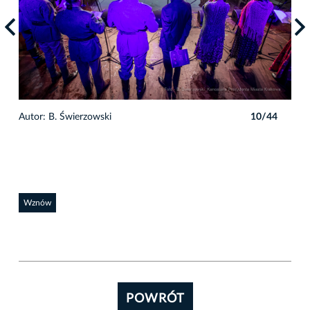
4
Autor: B. Świerzowski
10/44
Auto
Wznów
POWRÓT