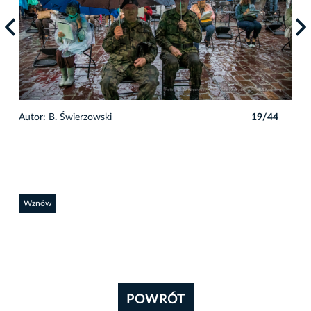
4
Autor: B. Świerzowski
19/44
Auto
Wznów
POWRÓT