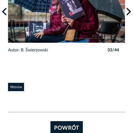
4
Autor: B. Świerzowski
33/44
Auto
Wznów
POWRÓT