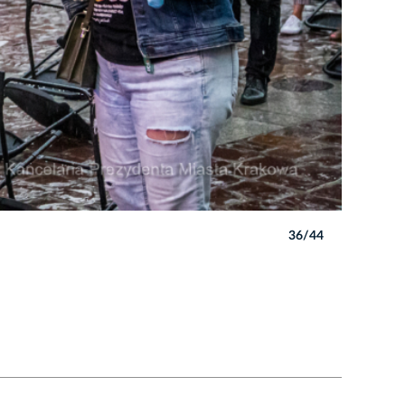
36/44
Autor: B. 