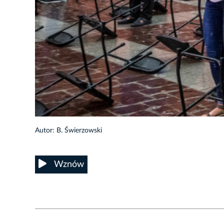
35/44
Autor: B. Świerzowski
Wznów