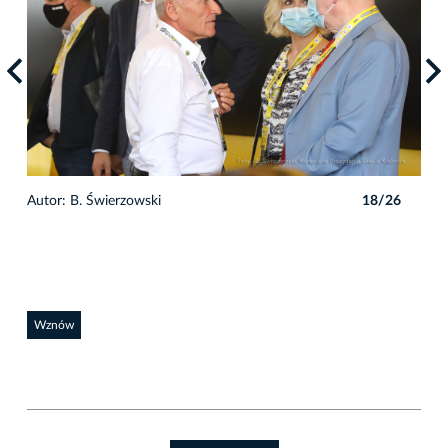
6
Autor: B. Świerzowski
18/26
Auto
Wznów