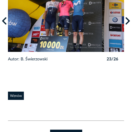
6
Autor: B. Świerzowski
23/26
Auto
Wznów