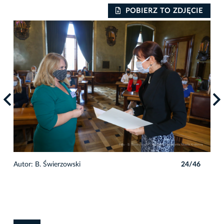
IE
POBIERZ TO ZDJĘCIE
6
Autor: B. Świerzowski
24/46
Auto