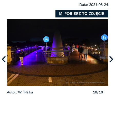
Data: 2021-08-24
IE
POBIERZ TO ZDJĘCIE
0
Autor: W. Majka
10/10
Auto