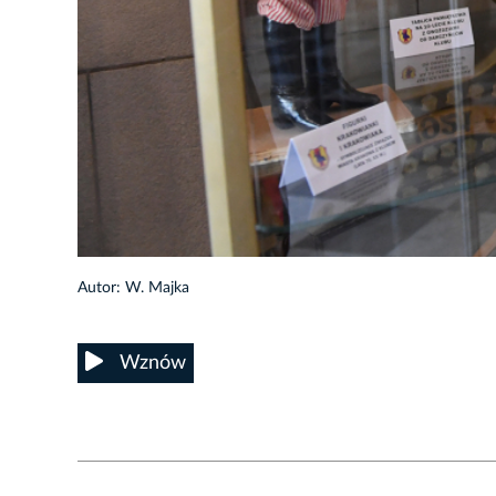
15/19
Autor: W. Majka
Wznów