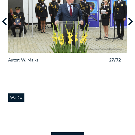
2
Autor: W. Majka
27/72
Auto
Wznów