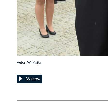
27/72
Autor: W. Majka
Wznów