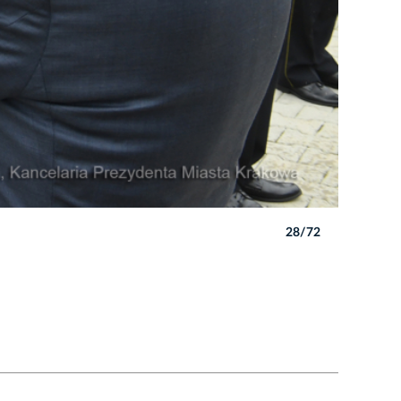
28/72
Autor: W. 