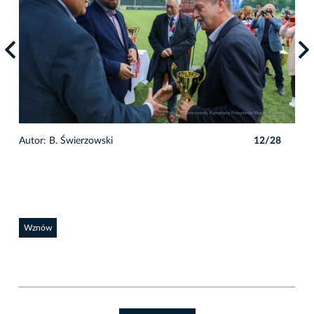
8
Autor: B. Świerzowski
12/28
Auto
Wznów