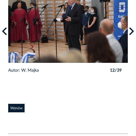
9
Autor: W. Majka
12/39
Auto
Wznów