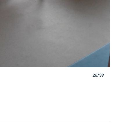
26/39
Autor: W. 