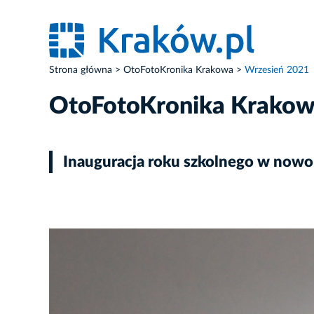
Strona główna
OtoFotoKronika Krakowa
Wrzesień 2021
OtoFotoKronika Krako
Inauguracja roku szkolnego w now
ZDJĘCIE