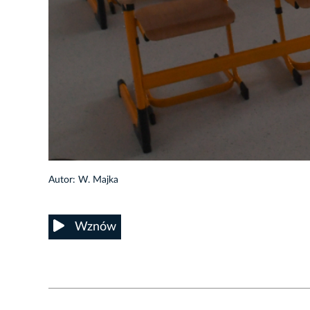
25/39
Autor: W. Majka
Wznów