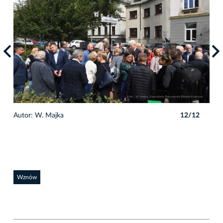
2
Autor: W. Majka
12/12
Auto
Wznów