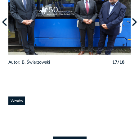
8
Autor: B. Świerzowski
17/18
Auto
Wznów