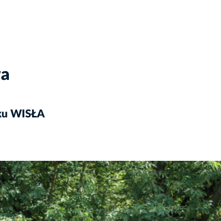
wa
rku WISŁA