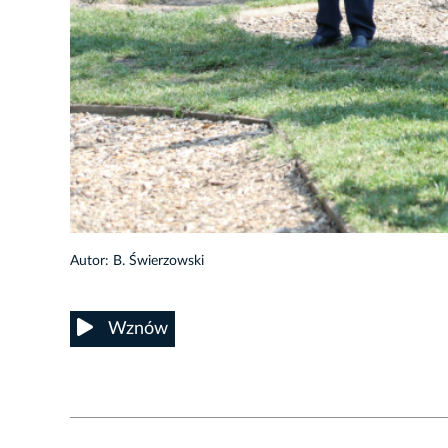
10/21
Autor: B. Świerzowski
Wznów