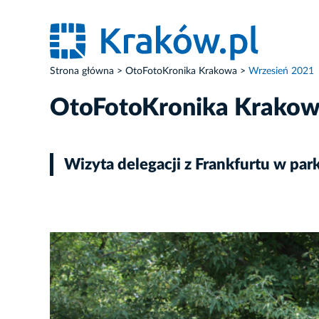
Strona główna
OtoFotoKronika Krakowa
Wrzesień 2021
OtoFotoKronika Krako
Wizyta delegacji z Frankfurtu w pa
ZDJĘCIE