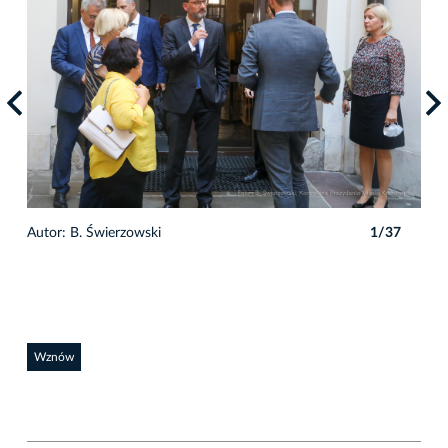
Autor: B. Świerzowski
1/37
Auto
Wznów