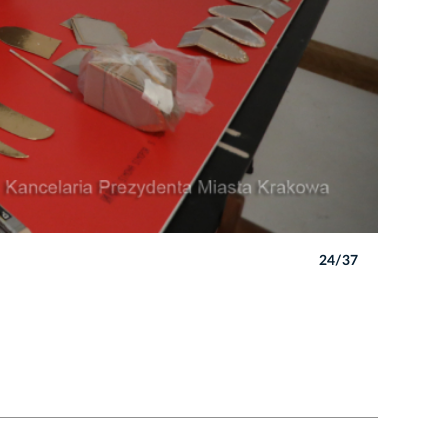
24/37
Autor: B. 