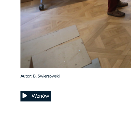
23/37
Autor: B. Świerzowski
Wznów