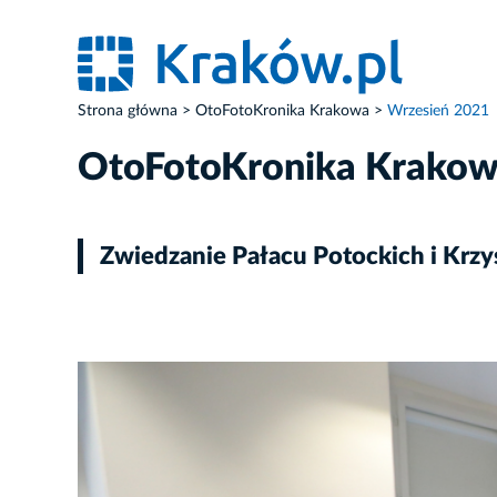
Strona główna
OtoFotoKronika Krakowa
Wrzesień 2021
OtoFotoKronika Krako
Zwiedzanie Pałacu Potockich i Krzys
ZDJĘCIE