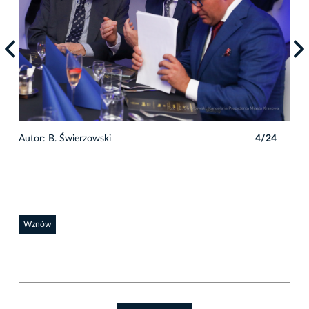
4
Autor: B. Świerzowski
4/24
Auto
Wznów