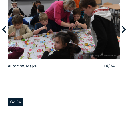
4
Autor: W. Majka
14/24
Auto
Wznów