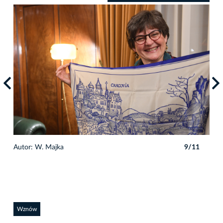
1
Autor: W. Majka
9/11
Auto
Wznów