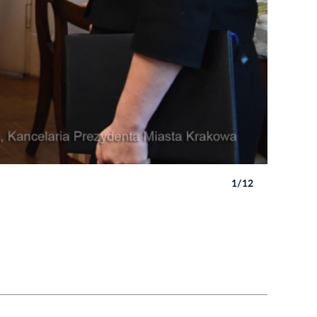
1/12
Autor: W. 