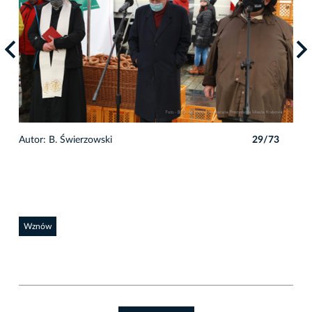
3
Autor: B. Świerzowski
29/73
Auto
Wznów