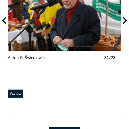
3
Autor: B. Świerzowski
31/73
Auto
Wznów