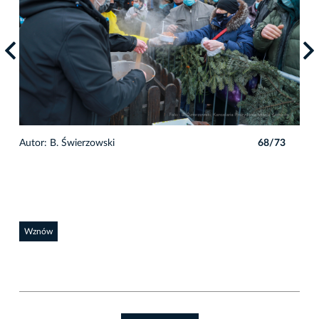
3
Autor: B. Świerzowski
68/73
Auto
Wznów