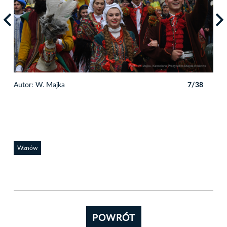
8
Autor: W. Majka
7/38
Auto
Wznów
POWRÓT