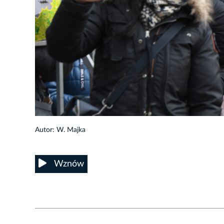
15/38
Autor: W. Majka
Wznów