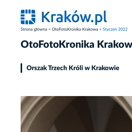
Strona główna
OtoFotoKronika Krakowa
Styczeń 2022
OtoFotoKronika Krako
Orszak Trzech Króli w Krakowie
ZDJĘCIE