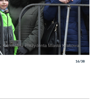
16/38
Autor: W. 