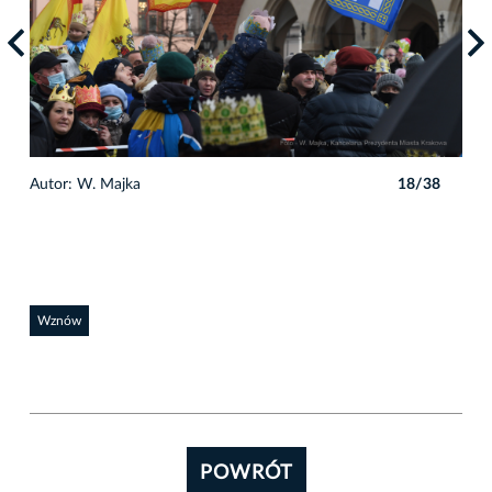
8
Autor: W. Majka
18/38
Auto
Wznów
POWRÓT