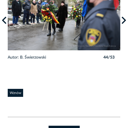
3
Autor: B. Świerzowski
44/53
Auto
Wznów