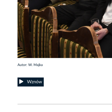
11/18
Autor: W. Majka
Wznów