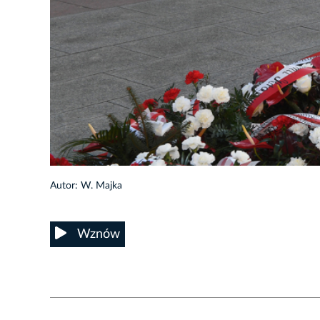
32/35
Autor: W. Majka
Wznów