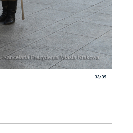
33/35
Autor: W. 