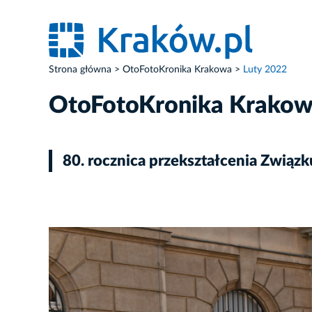
Strona główna
OtoFotoKronika Krakowa
Luty 2022
OtoFotoKronika Krako
80. rocznica przekształcenia Związ
ZDJĘCIE