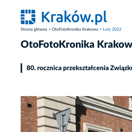
Strona główna
OtoFotoKronika Krakowa
Luty 2022
OtoFotoKronika Krako
80. rocznica przekształcenia Związ
ZDJĘCIE