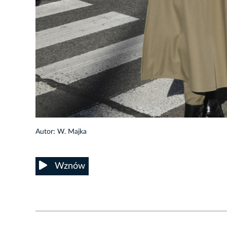
34/35
Autor: W. Majka
Wznów