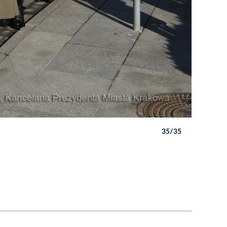
35/35
Autor: W. 