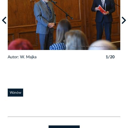
Autor: W. Majka
1/20
Auto
Wznów