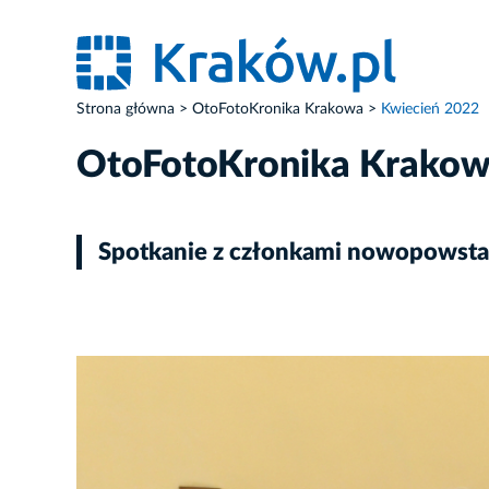
Strona główna
OtoFotoKronika Krakowa
Kwiecień 2022
OtoFotoKronika Krako
Spotkanie z członkami nowopowstał
ZDJĘCIE