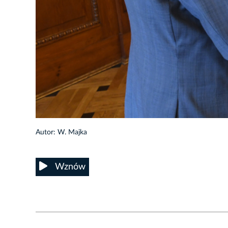
6/20
Autor: W. Majka
Wznów