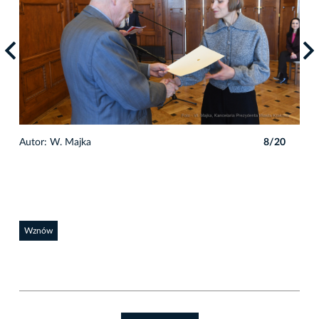
0
Autor: W. Majka
8/20
Auto
Wznów