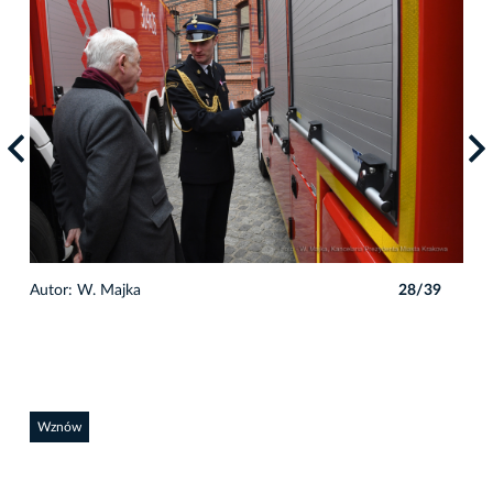
9
Autor: W. Majka
28/39
Auto
Wznów