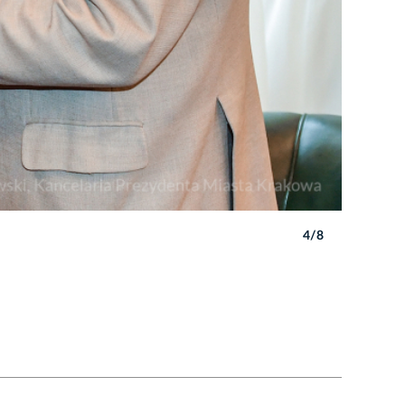
4/8
Autor: P. 