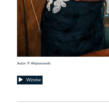
3/8
Autor: P. Wojnarowski
Wznów