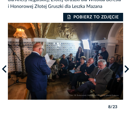
i Honorowej Złotej Gruszki dla Leszka Mazana
IE
POBIERZ TO ZDJĘCIE
3
8/23