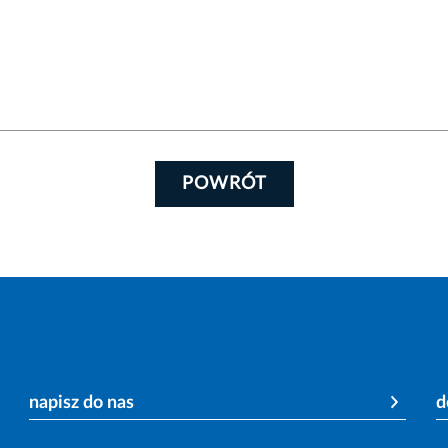
POWRÓT
napisz do nas
d