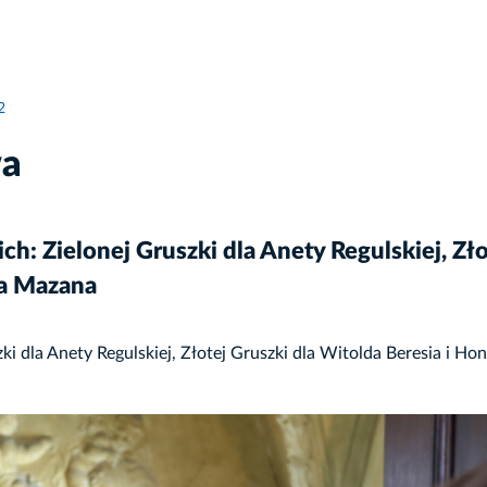
2
wa
h: Zielonej Gruszki dla Anety Regulskiej, Zło
ka Mazana
ki dla Anety Regulskiej, Złotej Gruszki dla Witolda Beresia i H