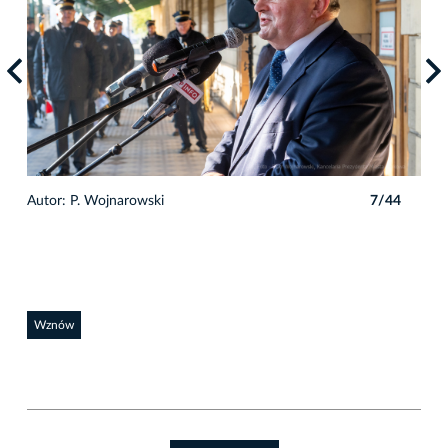
4
Autor: P. Wojnarowski
7/44
Auto
Wznów