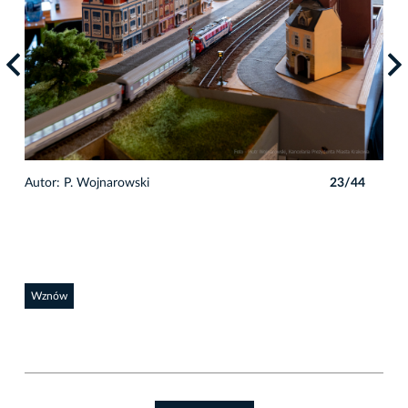
4
Autor: P. Wojnarowski
23/44
Auto
Wznów