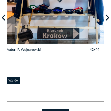
4
Autor: P. Wojnarowski
42/44
Auto
Wznów